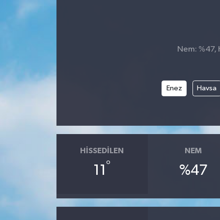
Nem: %47, Hi
Enez
Havsa
HISSEDILEN
NEM
°
11
%47