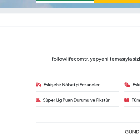
followlifecomtr, yepyeni temasıyla sizl
Eskişehir Nöbetçi Eczaneler
Esk
Süper Lig Puan Durumu ve Fikstür
Tüm
GÜND