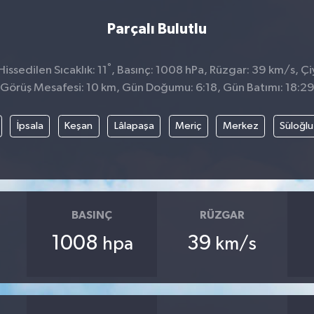
Parçalı Bulutlu
°
ssedilen Sıcaklık: 11
, Basınç: 1008 hPa, Rüzgar: 39 km/s, Çi
Görüş Mesafesi: 10 km, Gün Doğumu: 6:18, Gün Batımı: 18:2
İpsala
Keşan
Lâlapaşa
Meriç
Merkez
Süloğlu
BASINÇ
RÜZGAR
1008
39
hpa
km/s