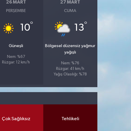
26 MART
27 MART
PERŞEMBE
CUMA
°
°
10
13
Güneşli
Bölgesel düzensiz yağmur
yağışlı
Nem: %67
Rüzgar: 12 km/h
Nem: %76
Rüzgar: 41 km/h
Yağış Olasılığı: %78
Çok Sağlıksız
Tehlikeli