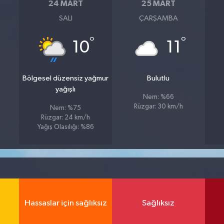
24 MART
25 MART
SALI
ÇARŞAMBA
°
°
10
11
Bölgesel düzensiz yağmur
Bulutlu
yağışlı
Nem: %66
Rüzgar: 30 km/h
Nem: %75
Rüzgar: 24 km/h
Yağış Olasılığı: %86
Hassaslar için sağlıksız
Sağlıksız