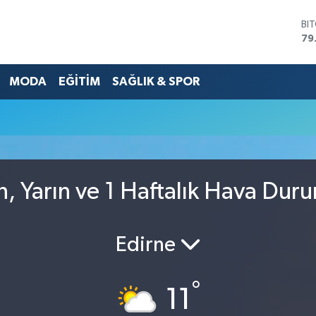
BI
79
DO
45
MODA
EĞİTİM
SAĞLIK & SPOR
EU
53
ST
61
G.
68
Bİ
14
, Yarın ve 1 Haftalık Hava Dur
Edirne
°
11