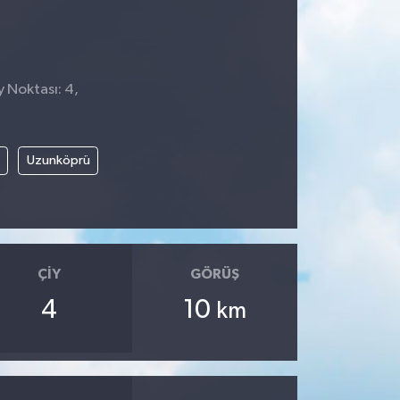
y Noktası: 4,
9
Uzunköprü
ÇIY
GÖRÜŞ
4
10
km