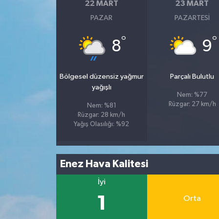
22 MART
23 MART
PAZAR
PAZARTESI
°
°
8
9
Bölgesel düzensiz yağmur
Parçalı Bulutlu
yağışlı
Nem: %77
Rüzgar: 27 km/h
Nem: %81
Rüzgar: 28 km/h
Yağış Olasılığı: %92
Enez Hava Kalitesi
İyi
1
Orta