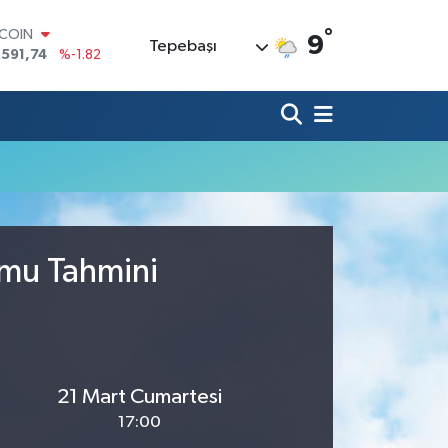
°
TCOIN
9
Tepebaşı
.591,74
%-1.82
LAR
,43620
%0.02
RO
,38690
%0.19
ERLİN
,60380
%0.18
ALTIN
62,09000
%0.19
ST100
.598,00
%0
umu Tahmini
21 Mart Cumartesi
17:00