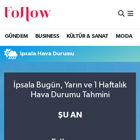
GÜNDEM
Eskişehir Nöbetçi Eczaneler
GÜNDEM
BUSINESS
KÜLTÜR & SANAT
MODA
BUSINESS
Eskişehir Hava Durumu
İpsala Hava Durumu
KÜLTÜR & SANAT
Eskişehir Namaz Vakitleri
MODA
Eskişehir Trafik Yoğunluk Haritası
İpsala Bugün, Yarın ve 1 Haftalık
EĞİTİM
Süper Lig Puan Durumu ve Fikstür
Hava Durumu Tahmini
SAĞLIK & SPOR
Tüm Manşetler
ŞU AN
Son Dakika Haberleri
Haber Arşivi