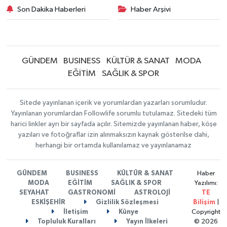
Son Dakika Haberleri
Haber Arşivi
GÜNDEM
BUSINESS
KÜLTÜR & SANAT
MODA
EĞİTİM
SAĞLIK & SPOR
Sitede yayınlanan içerik ve yorumlardan yazarları sorumludur.
Yayınlanan yorumlardan Followlife sorumlu tutulamaz. Sitedeki tüm
harici linkler ayrı bir sayfada açılır. Sitemizde yayınlanan haber, köşe
yazıları ve fotoğraflar izin alınmaksızın kaynak gösterilse dahi,
herhangi bir ortamda kullanılamaz ve yayınlanamaz
GÜNDEM
BUSINESS
KÜLTÜR & SANAT
Haber
MODA
EĞİTİM
SAĞLIK & SPOR
Yazılımı:
SEYAHAT
GASTRONOMİ
ASTROLOJİ
TE
ESKİŞEHİR
Gizlilik Sözleşmesi
Bilişim
|
İletişim
Künye
Copyright
Topluluk Kuralları
Yayın İlkeleri
© 2026