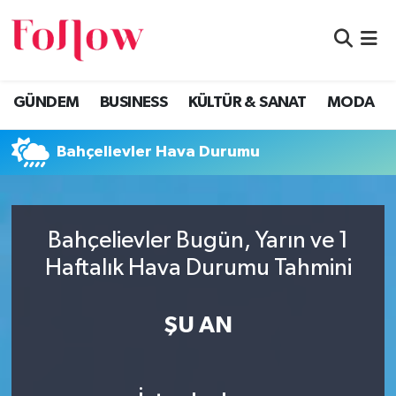
GÜNDEM
Eskişehir Nöbetçi Eczaneler
GÜNDEM
BUSINESS
KÜLTÜR & SANAT
MODA
BUSINESS
Eskişehir Hava Durumu
Bahçelievler Hava Durumu
KÜLTÜR & SANAT
Eskişehir Namaz Vakitleri
MODA
Eskişehir Trafik Yoğunluk Haritası
Bahçelievler Bugün, Yarın ve 1
EĞİTİM
Süper Lig Puan Durumu ve Fikstür
Haftalık Hava Durumu Tahmini
SAĞLIK & SPOR
Tüm Manşetler
ŞU AN
Son Dakika Haberleri
Haber Arşivi