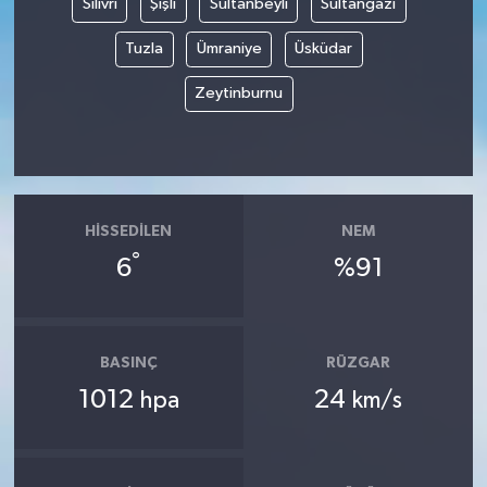
Silivri
Şişli
Sultanbeyli
Sultangazi
Tuzla
Ümraniye
Üsküdar
Zeytinburnu
HISSEDILEN
NEM
°
6
%91
BASINÇ
RÜZGAR
1012
24
hpa
km/s