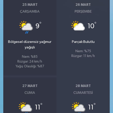
25 MART
26 MART
ÇARŞAMBA
PERŞEMBE
°
°
9
10
Bölgesel düzensiz yağmur
Parçalı Bulutlu
yağışlı
Nem: %75
Rüzgar: 11 km/h
Nem: %85
Rüzgar: 24 km/h
Yağış Olasılığı: %87
27 MART
28 MART
CUMA
CUMARTESI
°
°
11
11