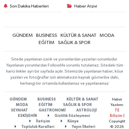
Son Dakika Haberleri
Haber Arşivi
GÜNDEM
BUSINESS
KÜLTÜR & SANAT
MODA
EĞİTİM
SAĞLIK & SPOR
Sitede yayınlanan içerik ve yorumlardan yazarları sorumludur.
Yayınlanan yorumlardan Followlife sorumlu tutulamaz. Sitedeki tüm
harici linkler ayrı bir sayfada açılır. Sitemizde yayınlanan haber, köşe
yazıları ve fotoğraflar izin alınmaksızın kaynak gösterilse dahi,
herhangi bir ortamda kullanılamaz ve yayınlanamaz
GÜNDEM
BUSINESS
KÜLTÜR & SANAT
Haber
MODA
EĞİTİM
SAĞLIK & SPOR
Yazılımı:
SEYAHAT
GASTRONOMİ
ASTROLOJİ
TE
ESKİŞEHİR
Gizlilik Sözleşmesi
Bilişim
|
İletişim
Künye
Copyright
Topluluk Kuralları
Yayın İlkeleri
© 2026