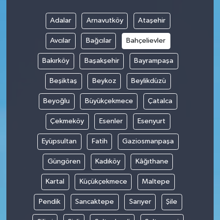
Adalar
Arnavutköy
Ataşehir
Avcılar
Bağcılar
Bahçelievler
Bakırköy
Başakşehir
Bayrampaşa
Beşiktaş
Beykoz
Beylikdüzü
Beyoğlu
Büyükçekmece
Çatalca
Çekmeköy
Esenler
Esenyurt
Eyüpsultan
Fatih
Gaziosmanpaşa
Güngören
Kadıköy
Kâğıthane
Kartal
Küçükçekmece
Maltepe
Pendik
Sancaktepe
Sarıyer
Şile