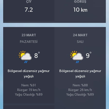
ÇIY
GÖRÜŞ
7.2
10
km
23 MART
24 MART
PAZARTESI
SALI
°
°
8
9
Bölgesel düzensiz yağmur
Bölgesel düzensiz yağmur
yağışlı
yağışlı
Nem: %91
Nem: %88
Rüzgar: 19 km/h
Rüzgar: 26 km/h
Yağış Olasılığı: %89
Yağış Olasılığı: %89