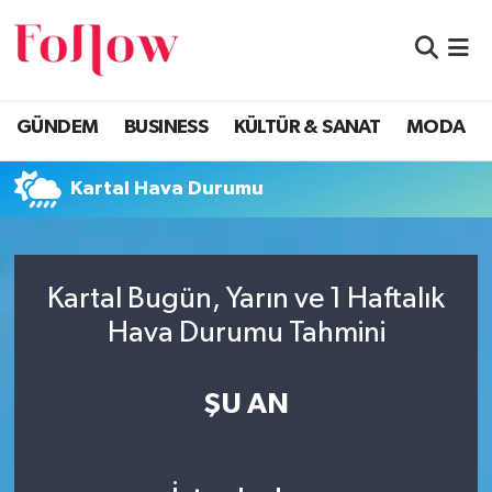
GÜNDEM
Eskişehir Nöbetçi Eczaneler
GÜNDEM
BUSINESS
KÜLTÜR & SANAT
MODA
BUSINESS
Eskişehir Hava Durumu
Kartal Hava Durumu
KÜLTÜR & SANAT
Eskişehir Namaz Vakitleri
MODA
Eskişehir Trafik Yoğunluk Haritası
Kartal Bugün, Yarın ve 1 Haftalık
EĞİTİM
Süper Lig Puan Durumu ve Fikstür
Hava Durumu Tahmini
SAĞLIK & SPOR
Tüm Manşetler
ŞU AN
Son Dakika Haberleri
Haber Arşivi