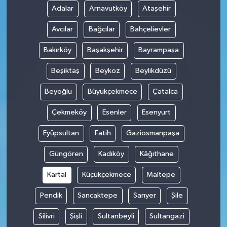
Adalar
Arnavutköy
Ataşehir
Avcılar
Bağcılar
Bahçelievler
Bakırköy
Başakşehir
Bayrampaşa
Beşiktaş
Beykoz
Beylikdüzü
Beyoğlu
Büyükçekmece
Çatalca
Çekmeköy
Esenler
Esenyurt
Eyüpsultan
Fatih
Gaziosmanpaşa
Güngören
Kadıköy
Kâğıthane
Kartal
Küçükçekmece
Maltepe
Pendik
Sancaktepe
Sarıyer
Şile
Silivri
Şişli
Sultanbeyli
Sultangazi