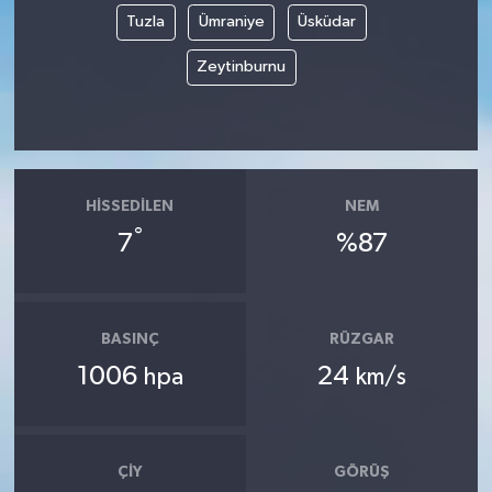
Tuzla
Ümraniye
Üsküdar
Zeytinburnu
HISSEDILEN
NEM
°
7
%87
BASINÇ
RÜZGAR
1006
24
hpa
km/s
ÇIY
GÖRÜŞ