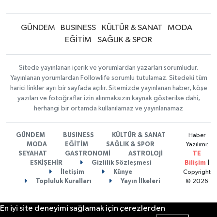
GÜNDEM
BUSINESS
KÜLTÜR & SANAT
MODA
EĞİTİM
SAĞLIK & SPOR
Sitede yayınlanan içerik ve yorumlardan yazarları sorumludur.
Yayınlanan yorumlardan Followlife sorumlu tutulamaz. Sitedeki tüm
harici linkler ayrı bir sayfada açılır. Sitemizde yayınlanan haber, köşe
yazıları ve fotoğraflar izin alınmaksızın kaynak gösterilse dahi,
herhangi bir ortamda kullanılamaz ve yayınlanamaz
GÜNDEM
BUSINESS
KÜLTÜR & SANAT
Haber
MODA
EĞİTİM
SAĞLIK & SPOR
Yazılımı:
SEYAHAT
GASTRONOMİ
ASTROLOJİ
TE
ESKİŞEHİR
Gizlilik Sözleşmesi
Bilişim
|
İletişim
Künye
Copyright
Topluluk Kuralları
Yayın İlkeleri
© 2026
En iyi site deneyimi sağlamak için çerezlerden