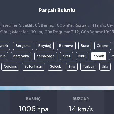
Parçalı Bulutlu
°
ssedilen Sıcaklık: 6
, Basınç: 1006 hPa, Rüzgar: 14 km/s, Çiy 
Görüş Mesafesi: 10 km, Gün Doğumu: 7:12, Gün Batımı: 19:2
raklı
Bergama
Beydağ
Bornova
Buca
Çeşme
run
Karşıyaka
Kemalpaşa
Kiraz
Kınık
Konak
M
Ödemiş
Seferihisar
Selçuk
Tire
Torbalı
Urla
BASINÇ
RÜZGAR
1006
14
hpa
km/s