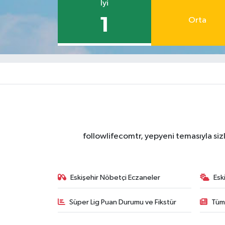
İyi
1
Orta
followlifecomtr, yepyeni temasıyla sizl
Eskişehir Nöbetçi Eczaneler
Esk
Süper Lig Puan Durumu ve Fikstür
Tüm