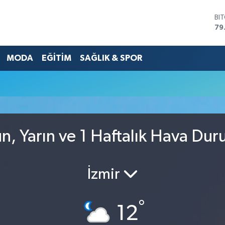
BI
79
DO
45
MODA
EĞİTİM
SAĞLIK & SPOR
EU
53
ST
61
G.
68
Bİ
14
, Yarın ve 1 Haftalık Hava Du
İzmir
°
12