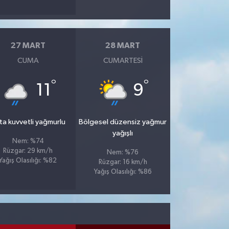
27 MART
28 MART
CUMA
CUMARTESI
°
°
11
9
ta kuvvetli yağmurlu
Bölgesel düzensiz yağmur
yağışlı
Nem: %74
Rüzgar: 29 km/h
Nem: %76
Yağış Olasılığı: %82
Rüzgar: 16 km/h
Yağış Olasılığı: %86