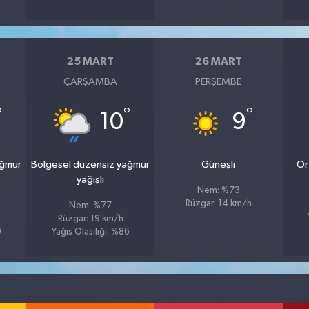
25 MART
26 MART
ÇARŞAMBA
PERŞEMBE
°
°
°
10
9
ağmur
Bölgesel düzensiz yağmur
Güneşli
Or
yağışlı
Nem: %73
Rüzgar: 14 km/h
Nem: %77
Rüzgar: 19 km/h
9
Yağış Olasılığı: %86