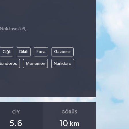
Noktası: 5.6,
5
Çiğli
Dikili
Foça
Gaziemir
enderes
Menemen
Narlıdere
ÇIY
GÖRÜŞ
5.6
10
km