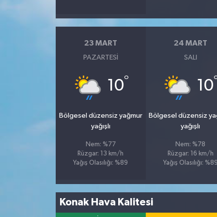
23 MART
24 MART
PAZARTESI
SALI
°
10
10
Bölgesel düzensiz yağmur
Bölgesel düzensiz y
yağışlı
yağışlı
Nem: %77
Nem: %78
Rüzgar: 13 km/h
Rüzgar: 16 km/h
Yağış Olasılığı: %89
Yağış Olasılığı: %8
Konak Hava Kalitesi