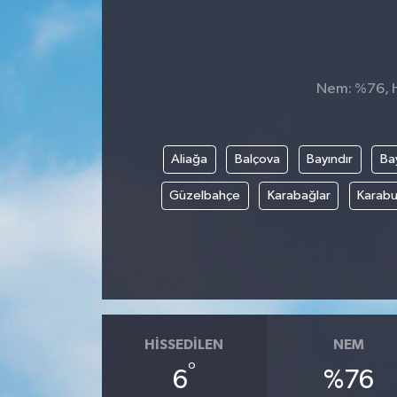
Nem: %76, Hi
Aliağa
Balçova
Bayındır
Bay
Güzelbahçe
Karabağlar
Karabu
HISSEDILEN
NEM
°
6
%76