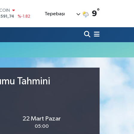
°
TCOIN
9
Tepebaşı
.591,74
%-1.82
LAR
,43620
%0.02
RO
,38690
%0.19
ERLİN
,60380
%0.18
ALTIN
62,09000
%0.19
ST100
.598,00
%0
rumu Tahmini
22 Mart Pazar
05:00