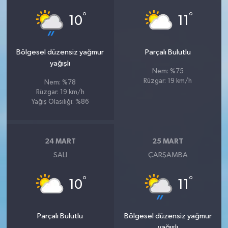
°
°
10
11
Bölgesel düzensiz yağmur
Parçalı Bulutlu
yağışlı
Nem: %75
Rüzgar: 19 km/h
Nem: %78
Rüzgar: 19 km/h
Yağış Olasılığı: %86
24 MART
25 MART
SALI
ÇARŞAMBA
°
°
10
11
Parçalı Bulutlu
Bölgesel düzensiz yağmur
yağışlı