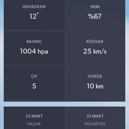
HISSEDILEN
NEM
°
12
%67
BASINÇ
RÜZGAR
1004
25
hpa
km/s
ÇIY
GÖRÜŞ
5
10
km
22 MART
23 MART
PAZAR
PAZARTESI