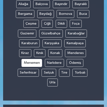
Aliağa
Balçova
Bayındır
Bayraklı
Bergama
Beydağ
Bornova
Buca
Çeşme
Çiğli
Dikili
Foça
Gaziemir
Güzelbahçe
Karabağlar
Karaburun
Karşıyaka
Kemalpaşa
Kiraz
Kınık
Konak
Menderes
Menemen
Narlıdere
Ödemiş
Seferihisar
Selçuk
Tire
Torbalı
Urla