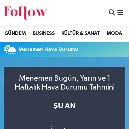
GÜNDEM
Eskişehir Nöbetçi Eczaneler
GÜNDEM
BUSINESS
KÜLTÜR & SANAT
MODA
BUSINESS
Eskişehir Hava Durumu
Menemen Hava Durumu
KÜLTÜR & SANAT
Eskişehir Namaz Vakitleri
MODA
Eskişehir Trafik Yoğunluk Haritası
Menemen Bugün, Yarın ve 1
EĞİTİM
Süper Lig Puan Durumu ve Fikstür
Haftalık Hava Durumu Tahmini
SAĞLIK & SPOR
Tüm Manşetler
ŞU AN
Son Dakika Haberleri
Haber Arşivi