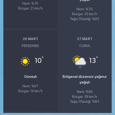
Nem: %76
Rüzgar: 21 km/h
Nem: %70
Rüzgar: 35 km/h
Yağış Olasılığı: %83
26 MART
27 MART
PERŞEMBE
CUMA
°
°
10
13
Güneşli
Bölgesel düzensiz yağmur
yağışlı
Nem: %67
Rüzgar: 16 km/h
Nem: %66
Rüzgar: 39 km/h
Yağış Olasılığı: %83