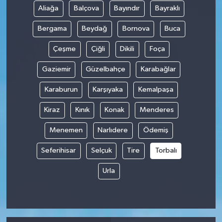
Aliağa
Balçova
Bayındır
Bayraklı
Bergama
Beydağ
Bornova
Buca
Çeşme
Çiğli
Dikili
Foça
Gaziemir
Güzelbahçe
Karabağlar
Karaburun
Karşıyaka
Kemalpaşa
Kiraz
Kınık
Konak
Menderes
Menemen
Narlıdere
Ödemiş
Seferihisar
Selçuk
Tire
Torbalı
Urla