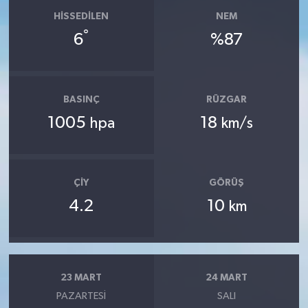
HISSEDILEN
NEM
°
6
%87
BASINÇ
RÜZGAR
1005
18
hpa
km/s
ÇIY
GÖRÜŞ
4.2
10
km
23 MART
24 MART
PAZARTESI
SALI