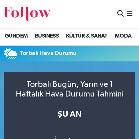
GÜNDEM
Eskişehir Nöbetçi Eczaneler
GÜNDEM
BUSINESS
KÜLTÜR & SANAT
MODA
BUSINESS
Eskişehir Hava Durumu
Torbalı Hava Durumu
KÜLTÜR & SANAT
Eskişehir Namaz Vakitleri
MODA
Eskişehir Trafik Yoğunluk Haritası
Torbalı Bugün, Yarın ve 1
EĞİTİM
Süper Lig Puan Durumu ve Fikstür
Haftalık Hava Durumu Tahmini
SAĞLIK & SPOR
Tüm Manşetler
ŞU AN
Son Dakika Haberleri
Haber Arşivi