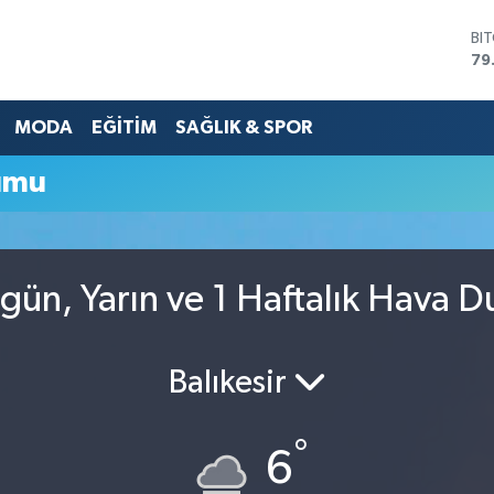
BI
79
DO
45
MODA
EĞİTİM
SAĞLIK & SPOR
EU
53
ST
umu
61
G.
68
Bİ
14
ün, Yarın ve 1 Haftalık Hava 
Balıkesir
°
6