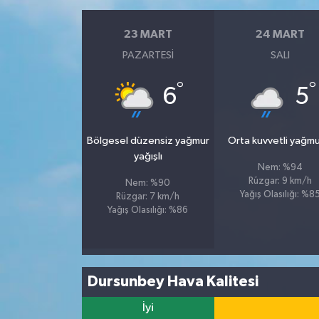
23 MART
24 MART
PAZARTESI
SALI
°
°
6
5
Bölgesel düzensiz yağmur
Orta kuvvetli yağmu
yağışlı
Nem: %94
Rüzgar: 9 km/h
Nem: %90
Yağış Olasılığı: %8
Rüzgar: 7 km/h
Yağış Olasılığı: %86
Dursunbey Hava Kalitesi
İyi