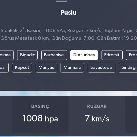
Puslu
°
ıcaklık: 2
, Basınç: 1008 hPa, Rüzgar: 7 km/s, Toplam Yağış: 
Görüş Mesafesi: 0 km, Gün Doğumu: 7:06, Gün Batımı: 19:20
dırma
Bigadiç
Burhaniye
Dursunbey
Edremit
Erd
esi
Kepsut
Manyas
Marmara
Savaştepe
Sındırgı
BASINÇ
RÜZGAR
1008
7
hpa
km/s