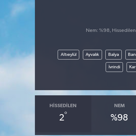
Nem: %98, Hissedilen S
Altıeylül
Ayvalık
Balya
Ban
İvrindi
Kar
HISSEDILEN
NEM
°
2
%98