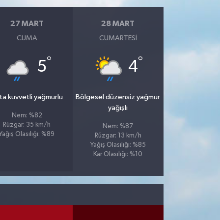
27 MART
28 MART
CUMA
CUMARTESI
°
°
5
4
ta kuvvetli yağmurlu
Bölgesel düzensiz yağmur
yağışlı
Nem: %82
Rüzgar: 35 km/h
Nem: %87
Yağış Olasılığı: %89
Rüzgar: 13 km/h
Yağış Olasılığı: %85
Kar Olasılığı: %10