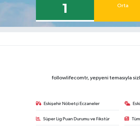
1
Orta
followlifecomtr, yepyeni temasıyla sizl
Eskişehir Nöbetçi Eczaneler
Esk
Süper Lig Puan Durumu ve Fikstür
Tüm