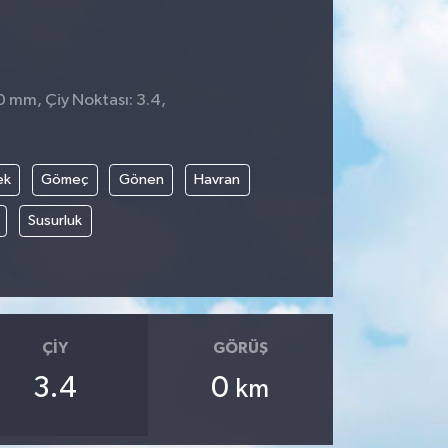
0 mm, Çiy Noktası: 3.4,
ek
Gömeç
Gönen
Havran
Susurluk
ÇIY
GÖRÜŞ
3.4
0
km