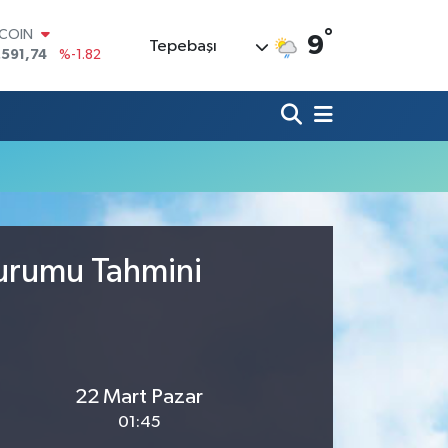
°
TCOIN
9
Tepebaşı
.591,74
%-1.82
LAR
,43620
%0.02
RO
,38690
%0.19
ERLİN
,60380
%0.18
ALTIN
62,09000
%0.19
ST100
.598,00
%0
Durumu Tahmini
22 Mart Pazar
01:45