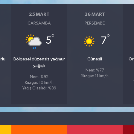
25 MART
26 MART
ÇARŞAMBA
PERŞEMBE
°
°
5
7
rlu
Bölgesel düzensiz yağmur
Güneşli
Or
yağışlı
Nem: %77
Rüzgar: 11 km/h
Nem: %92
5
Rüzgar: 10 km/h
Yağış Olasılığı: %89