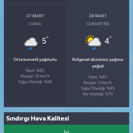
27 MART
28 MART
CUMA
CUMARTESI
°
°
5
4
Orta kuvvetli yağmurlu
Bölgesel düzensiz yağmur
yağışlı
Nem: %82
Rüzgar: 35 km/h
Nem: %87
Yağış Olasılığı: %89
Rüzgar: 13 km/h
Yağış Olasılığı: %85
Kar Olasılığı: %10
Sındırgı Hava Kalitesi
İyi