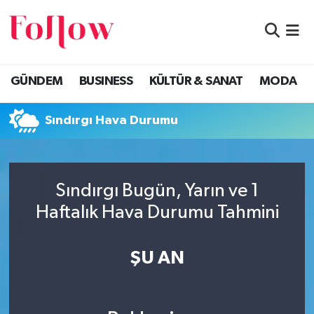
GÜNDEM
Eskişehir Nöbetçi Eczaneler
GÜNDEM
BUSINESS
KÜLTÜR & SANAT
MODA
BUSINESS
Eskişehir Hava Durumu
Sındırgı Hava Durumu
KÜLTÜR & SANAT
Eskişehir Namaz Vakitleri
MODA
Eskişehir Trafik Yoğunluk Haritası
Sındırgı Bugün, Yarın ve 1
EĞİTİM
Süper Lig Puan Durumu ve Fikstür
Haftalık Hava Durumu Tahmini
SAĞLIK & SPOR
Tüm Manşetler
ŞU AN
Son Dakika Haberleri
Haber Arşivi