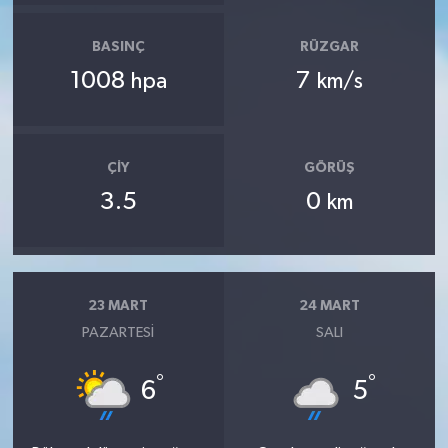
BASINÇ
RÜZGAR
1008
7
hpa
km/s
ÇIY
GÖRÜŞ
3.5
0
km
23 MART
24 MART
PAZARTESI
SALI
°
°
6
5