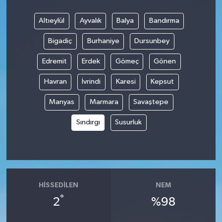
Altıeylül
Ayvalık
Balya
Bandırma
Bigadiç
Burhaniye
Dursunbey
Edremit
Erdek
Gömeç
Gönen
Havran
İvrindi
Karesi
Kepsut
Manyas
Marmara
Savaştepe
Sındırgı
Susurluk
HISSEDILEN
NEM
°
2
%98