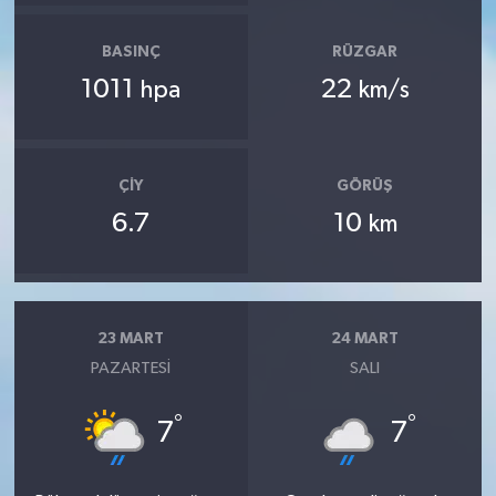
BASINÇ
RÜZGAR
1011
22
hpa
km/s
ÇIY
GÖRÜŞ
6.7
10
km
23 MART
24 MART
PAZARTESI
SALI
°
°
7
7