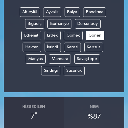
Altıeylül
Ayvalık
Balya
Bandırma
Bigadiç
Burhaniye
Dursunbey
Edremit
Erdek
Gömeç
Gönen
Havran
İvrindi
Karesi
Kepsut
Manyas
Marmara
Savaştepe
Sındırgı
Susurluk
HISSEDILEN
NEM
°
7
%87