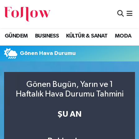
GÜNDEM
Eskişehir Nöbetçi Eczaneler
GÜNDEM
BUSINESS
KÜLTÜR & SANAT
MODA
BUSINESS
Eskişehir Hava Durumu
Gönen Hava Durumu
KÜLTÜR & SANAT
Eskişehir Namaz Vakitleri
MODA
Eskişehir Trafik Yoğunluk Haritası
Gönen Bugün, Yarın ve 1
EĞİTİM
Süper Lig Puan Durumu ve Fikstür
Haftalık Hava Durumu Tahmini
SAĞLIK & SPOR
Tüm Manşetler
ŞU AN
Son Dakika Haberleri
Haber Arşivi