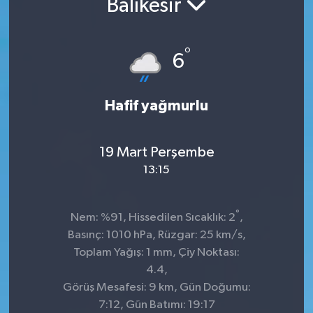
Balıkesir
°
6
Hafif yağmurlu
19 Mart Perşembe
13:15
°
Nem: %91, Hissedilen Sıcaklık: 2
,
Basınç: 1010 hPa, Rüzgar: 25 km/s,
Toplam Yağış: 1 mm, Çiy Noktası:
4.4,
Görüş Mesafesi: 9 km, Gün Doğumu:
7:12, Gün Batımı: 19:17