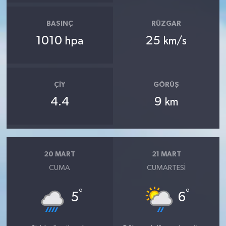
BASINÇ
RÜZGAR
1010
25
hpa
km/s
ÇIY
GÖRÜŞ
4.4
9
km
20 MART
21 MART
CUMA
CUMARTESI
°
°
5
6