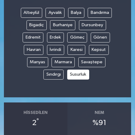
Altıeylül
Ayvalık
Balya
Bandırma
Bigadiç
Burhaniye
Dursunbey
Edremit
Erdek
Gömeç
Gönen
Havran
İvrindi
Karesi
Kepsut
Manyas
Marmara
Savaştepe
Sındırgı
Susurluk
HISSEDILEN
NEM
°
2
%91