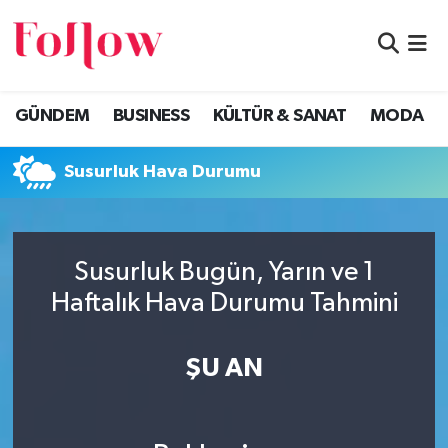
GÜNDEM
Eskişehir Nöbetçi Eczaneler
GÜNDEM
BUSINESS
KÜLTÜR & SANAT
MODA
BUSINESS
Eskişehir Hava Durumu
Susurluk Hava Durumu
KÜLTÜR & SANAT
Eskişehir Namaz Vakitleri
MODA
Eskişehir Trafik Yoğunluk Haritası
Susurluk Bugün, Yarın ve 1
EĞİTİM
Süper Lig Puan Durumu ve Fikstür
Haftalık Hava Durumu Tahmini
SAĞLIK & SPOR
Tüm Manşetler
ŞU AN
Son Dakika Haberleri
Haber Arşivi