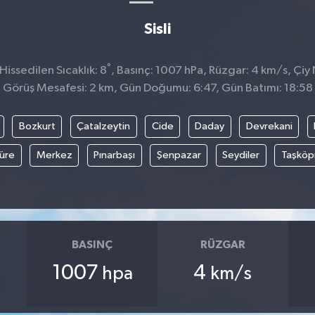
Sisli
°
issedilen Sıcaklık: 8
, Basınç: 1007 hPa, Rüzgar: 4 km/s, Çiy 
Görüş Mesafesi: 2 km, Gün Doğumu: 6:47, Gün Batımı: 18:58
Bozkurt
Çatalzeytin
Cide
Daday
Devrekani
üre
Merkez
Pınarbaşı
Şenpazar
Seydiler
Taşköp
BASINÇ
RÜZGAR
1007
4
hpa
km/s