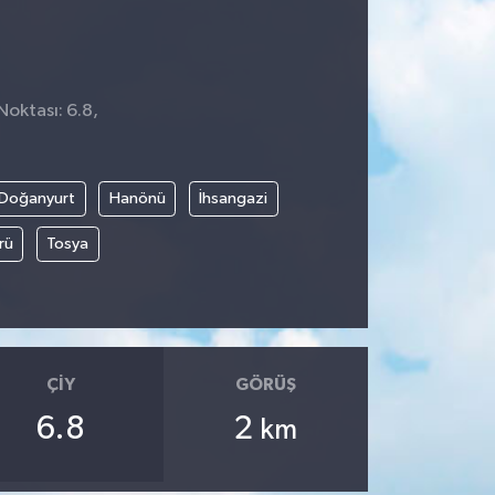
Noktası: 6.8,
Doğanyurt
Hanönü
İhsangazi
rü
Tosya
ÇIY
GÖRÜŞ
6.8
2
km