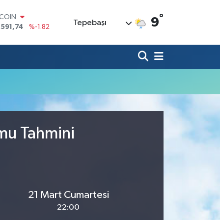
°
TCOIN
9
Tepebaşı
.591,74
%-1.82
LAR
,43620
%0.02
RO
,38690
%0.19
ERLİN
,60380
%0.18
ALTIN
62,09000
%0.19
ST100
.598,00
%0
umu Tahmini
21 Mart Cumartesi
22:00