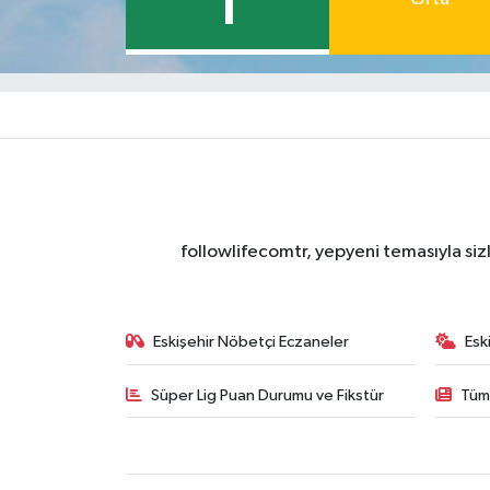
1
followlifecomtr, yepyeni temasıyla sizl
Eskişehir Nöbetçi Eczaneler
Esk
Süper Lig Puan Durumu ve Fikstür
Tüm