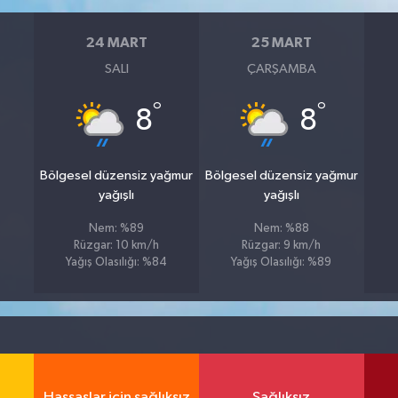
24 MART
25 MART
SALI
ÇARŞAMBA
°
°
8
8
Bölgesel düzensiz yağmur
Bölgesel düzensiz yağmur
yağışlı
yağışlı
Nem: %89
Nem: %88
Rüzgar: 10 km/h
Rüzgar: 9 km/h
Yağış Olasılığı: %84
Yağış Olasılığı: %89
Hassaslar için sağlıksız
Sağlıksız