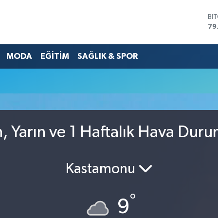
BI
79
DO
45
MODA
EĞİTİM
SAĞLIK & SPOR
EU
53
ST
61
G.
68
Bİ
14
, Yarın ve 1 Haftalık Hava Dur
Kastamonu
°
9