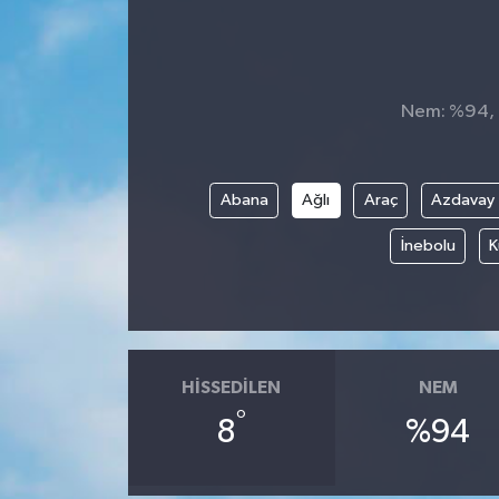
Nem: %94, H
Abana
Ağlı
Araç
Azdavay
İnebolu
K
HISSEDILEN
NEM
°
8
%94