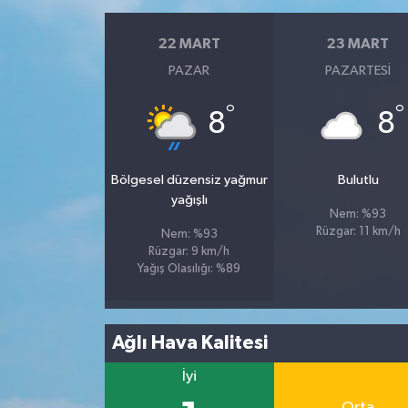
22 MART
23 MART
PAZAR
PAZARTESI
°
°
8
8
Bölgesel düzensiz yağmur
Bulutlu
yağışlı
Nem: %93
Rüzgar: 11 km/h
Nem: %93
Rüzgar: 9 km/h
Yağış Olasılığı: %89
Ağlı Hava Kalitesi
İyi
Orta