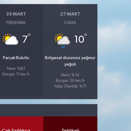
26 MART
27 MART
PERŞEMBE
CUMA
°
°
7
10
Parçalı Bulutlu
Bölgesel düzensiz yağmur
yağışlı
Nem: %83
Rüzgar: 11 km/h
Nem: %74
Rüzgar: 20 km/h
Yağış Olasılığı: %71
Çok Sağlıksız
Tehlikeli