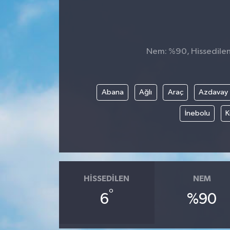
Nem: %90, Hissedilen 
Abana
Ağlı
Araç
Azdavay
İnebolu
K
HISSEDILEN
NEM
°
6
%90