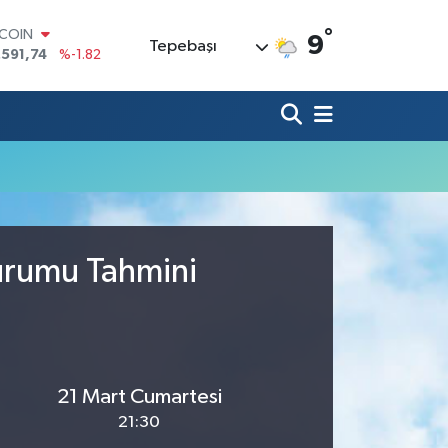
°
TCOIN
9
Tepebaşı
.591,74
%-1.82
LAR
,43620
%0.02
RO
,38690
%0.19
ERLİN
,60380
%0.18
ALTIN
62,09000
%0.19
ST100
.598,00
%0
Durumu Tahmini
21 Mart Cumartesi
21:30