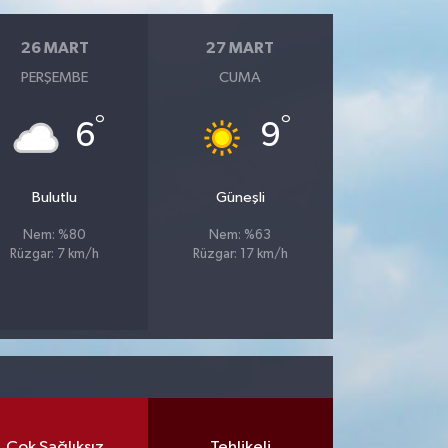
26 MART
27 MART
PERŞEMBE
CUMA
°
°
6
9
Bulutlu
Güneşli
Nem: %80
Nem: %63
Rüzgar: 7 km/h
Rüzgar: 17 km/h
Çok Sağlıksız
Tehlikeli