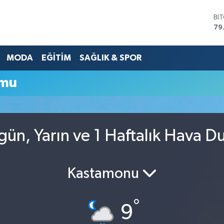
BI
79
DO
45
MODA
EĞİTİM
SAĞLIK & SPOR
EU
53
ST
umu
61
G.
68
Bİ
14
ün, Yarın ve 1 Haftalık Hava 
Kastamonu
°
9