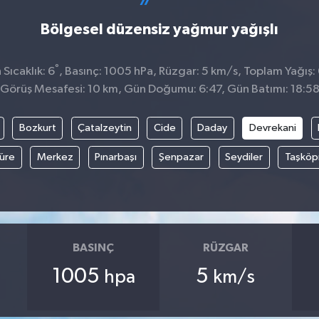
Bölgesel düzensiz yağmur yağışlı
°
Sıcaklık: 6
, Basınç: 1005 hPa, Rüzgar: 5 km/s, Toplam Yağış: 
Görüş Mesafesi: 10 km, Gün Doğumu: 6:47, Gün Batımı: 18:5
Bozkurt
Çatalzeytin
Cide
Daday
Devrekani
üre
Merkez
Pınarbaşı
Şenpazar
Seydiler
Taşköp
BASINÇ
RÜZGAR
1005
5
hpa
km/s