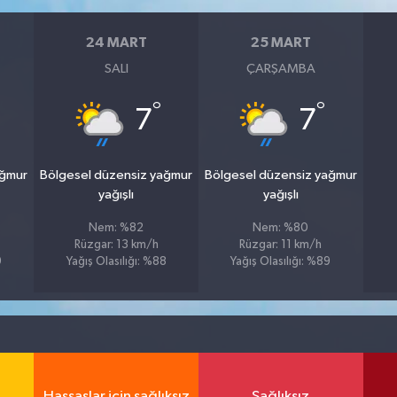
24 MART
25 MART
SALI
ÇARŞAMBA
°
°
7
7
ağmur
Bölgesel düzensiz yağmur
Bölgesel düzensiz yağmur
yağışlı
yağışlı
Nem: %82
Nem: %80
Rüzgar: 13 km/h
Rüzgar: 11 km/h
9
Yağış Olasılığı: %88
Yağış Olasılığı: %89
Hassaslar için sağlıksız
Sağlıksız