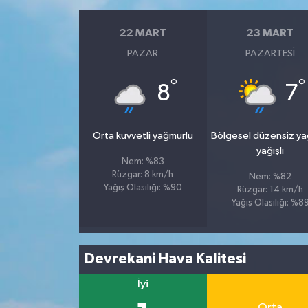
22 MART
23 MART
PAZAR
PAZARTESI
°
°
8
7
Orta kuvvetli yağmurlu
Bölgesel düzensiz y
yağışlı
Nem: %83
Rüzgar: 8 km/h
Nem: %82
Yağış Olasılığı: %90
Rüzgar: 14 km/h
Yağış Olasılığı: %8
Devrekani Hava Kalitesi
İyi
Orta