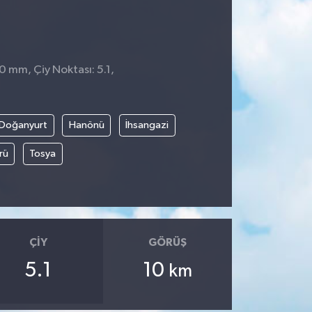
0 mm, Çiy Noktası: 5.1,
8
Doğanyurt
Hanönü
İhsangazi
rü
Tosya
ÇIY
GÖRÜŞ
5.1
10
km