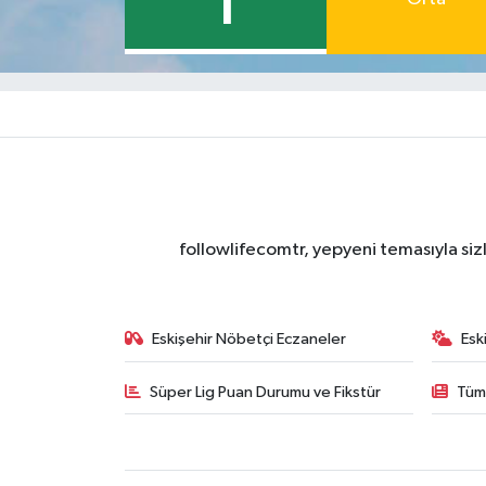
1
followlifecomtr, yepyeni temasıyla sizl
Eskişehir Nöbetçi Eczaneler
Esk
Süper Lig Puan Durumu ve Fikstür
Tüm