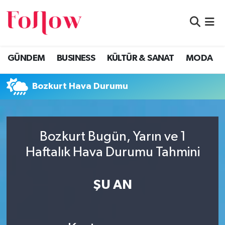
GÜNDEM
Eskişehir Nöbetçi Eczaneler
GÜNDEM
BUSINESS
KÜLTÜR & SANAT
MODA
BUSINESS
Eskişehir Hava Durumu
Bozkurt Hava Durumu
KÜLTÜR & SANAT
Eskişehir Namaz Vakitleri
MODA
Eskişehir Trafik Yoğunluk Haritası
Bozkurt Bugün, Yarın ve 1
EĞİTİM
Süper Lig Puan Durumu ve Fikstür
Haftalık Hava Durumu Tahmini
SAĞLIK & SPOR
Tüm Manşetler
ŞU AN
Son Dakika Haberleri
Haber Arşivi