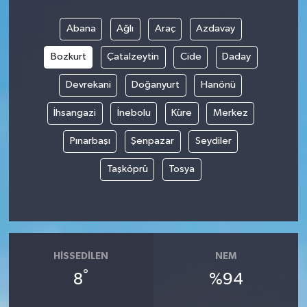
Abana
Ağlı
Araç
Azdavay
Bozkurt
Çatalzeytin
Cide
Daday
Devrekani
Doğanyurt
Hanönü
İhsangazi
İnebolu
Küre
Merkez
Pınarbaşı
Şenpazar
Seydiler
Taşköprü
Tosya
HISSEDILEN
NEM
°
8
%94