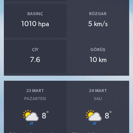
BASINÇ
RÜZGAR
1010
5
hpa
km/s
ÇIY
GÖRÜŞ
7.6
10
km
23 MART
24 MART
PAZARTESI
SALI
°
°
8
8