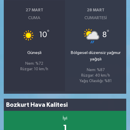
27 MART
28 MART
CUMA
CUMARTESI
°
°
10
8
Güneşli
Bölgesel düzensiz yağmur
yağışlı
Nem: %72
Rüzgar: 10 km/h
Nem: %87
Rüzgar: 40 km/h
Yağış Olasılığı: %81
Bozkurt Hava Kalitesi
İyi
1