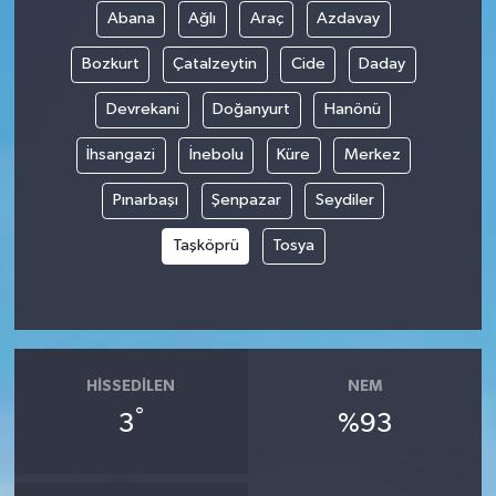
Abana
Ağlı
Araç
Azdavay
Bozkurt
Çatalzeytin
Cide
Daday
Devrekani
Doğanyurt
Hanönü
İhsangazi
İnebolu
Küre
Merkez
Pınarbaşı
Şenpazar
Seydiler
Taşköprü
Tosya
HISSEDILEN
NEM
°
3
%93