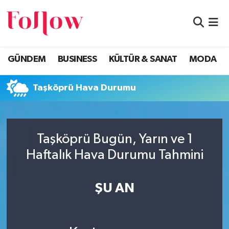
GÜNDEM
Eskişehir Nöbetçi Eczaneler
GÜNDEM
BUSINESS
KÜLTÜR & SANAT
MODA
BUSINESS
Eskişehir Hava Durumu
Taşköprü Hava Durumu
KÜLTÜR & SANAT
Eskişehir Namaz Vakitleri
MODA
Eskişehir Trafik Yoğunluk Haritası
Taşköprü Bugün, Yarın ve 1
EĞİTİM
Süper Lig Puan Durumu ve Fikstür
Haftalık Hava Durumu Tahmini
SAĞLIK & SPOR
Tüm Manşetler
ŞU AN
Son Dakika Haberleri
Haber Arşivi