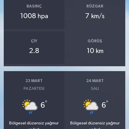
BASINÇ
RÜZGAR
1008
7
hpa
km/s
ÇIY
GÖRÜŞ
2.8
10
km
23 MART
24 MART
PAZARTESI
SALI
°
°
6
6
Bölgesel düzensiz yağmur
Bölgesel düzensiz yağmur