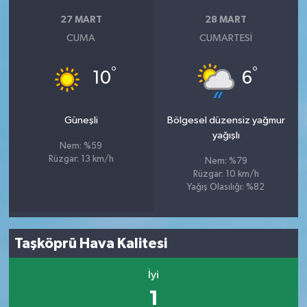
27 MART
28 MART
CUMA
CUMARTESI
°
°
10
6
Güneşli
Bölgesel düzensiz yağmur
yağışlı
Nem: %59
Rüzgar: 13 km/h
Nem: %79
Rüzgar: 10 km/h
Yağış Olasılığı: %82
Taşköprü Hava Kalitesi
İyi
1